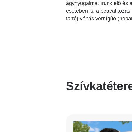
ágynyugalmat írunk elő és 
esetében is, a beavatkozás 
tartó) vénás vérhígító (hepa
Szívkatéter