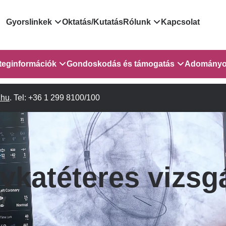
Domain
Gyorslinkek
Oktatás/Kutatás
Rólunk
Kapcsolat
menu
Járóbeteg Irányítási Rendszer
Bemutatkozás/vezetős
teginformációk
Gondoskodás és támogatás
Adományo
for
Országos Online Várólista
Rendezvényeink
Rendszer
sebészet
.hu
Orvosaink
. Tel: +36 1 299 8100/100
Gyermekeknek és szüleiknek
Híreink
GOKVI
EESZT - Egészségablak
Vizsgálatok/Beavatkozások
Pszichológusok
Dolgozz a GOKVI-ban!
ITR - 3.
EESZT - Információs portál
(alt)
Leletek és laboreredmények
Gyógytornászok
Pályázatok
lekérése
Sürgősségi ügyeletkereső
Szociális munkás
Egészségfejlesztő kórh
 és
vkatéteres vizsg
Egészségügyi dokumentáció
Egységes alapellátási ügyeleti
 1-2. em.
Kórházpedagógia
Közérdekű adatok
kikérő lap
rendszer
Gyógyszertár
Anyaszállás/Családbarát ellátás
Háziorvosi körzetek Pest
a Gyermekszív Központban
vármegyére vonatkozóan