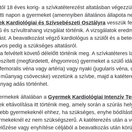
tól 18 éves korig- a szívkatéterezést altatásban végezzü
őtti napon a gyermeket (amennyiben általános állapota n
k Kardiológiai és Szívsebészeti Osztályra
vesszük fe
KG és szívultrahang vizsgálat történik. A vizsgálatok er
t. A beavatkozást végző kardiológus a szülőt és a beteg
rvos pedig a szükséges altatásról.
 felvételt követő délelőtt történik meg. A szívkatéteres l
készített (megfürdetett, éhgyomros) gyermeket a szülő idá
femoralis véna vagy artéria) vagy nyaki (jugularis véna, c
 műanyag csövecske) vezetünk a szívbe, majd a katétere
nyag adás történhet.
yermekek általában a
Gyermek Kardiológiai Intenzív T
k eltávolítása itt történik meg, amely során a szúrás hely
isebb gyermekeknél ehhez, ha szükséges, enyhe bódítás
mekeknél ez nem szükségszerű. A katéterezés után a v
előzése vagy enyhítése céljából a beavatkozás után körü