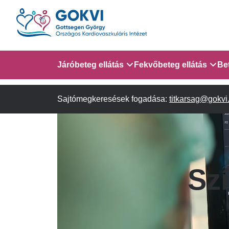
Ugrás
a
tartalomra
Domain
Járóbeteg ellátás
Fekvőbeteg ellátás
Be
menu
Sajtómegkeresések fogadása:
Járóbeteg Információk
Gyermek Szív- és Ér
titkarsag@gokvi
AITO - 4. em.
for
Szakambulanciák
Gyermek Kardiológiai 
em.
GOKVI
Gyermek Kardiológiai
Szí
(main
Szívsebészeti Osztály
child)