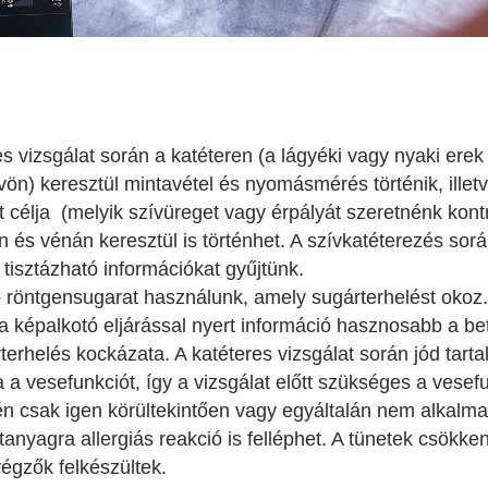
Betegtájékoztatók
Patika ügyeleti link Pest
vármegyére vonatkozóan
Látogatóknak
Egészségértés
Az ép szív és betegségeinek
es vizsgálat során a katéteren (a lágyéki vagy nyaki ere
atlasza
Nemzeti szívinfarktus regiszter
ön) keresztül mintavétel és nyomásmérés történik, illetve
t célja (melyik szívüreget vagy érpályát szeretnénk kon
án és vénán keresztül is történhet. A szívkatéterezés sorá
tisztázható információkat gyűjtünk.
 röntgensugarat használunk, amely sugárterhelést okoz.
a képalkotó eljárással nyert információ hasznosabb a b
terhelés kockázata. A katéteres vizsgálat során jód tart
 a vesefunkciót, így a vizsgálat előtt szükséges a vesef
én csak igen körültekintően vagy egyáltalán nem alkalm
tanyagra allergiás reakció is felléphet. A tünetek csök
végzők felkészültek.