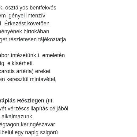
k, osztályos bentfekvés
em igényel intenzív
l. Érkezést követően
edményének birtokában
et részletesen tájékoztatja
abor
Intézetünk I. emeletén
ig elkísérheti.
arotis artéria) ereket
n keresztül mintavétel,
erápiás Részlegen
(III.
ét vérzéscsillapítás céljából
t alkalmazunk,
égtagon keringészavar
lbelül egy napig szigorú