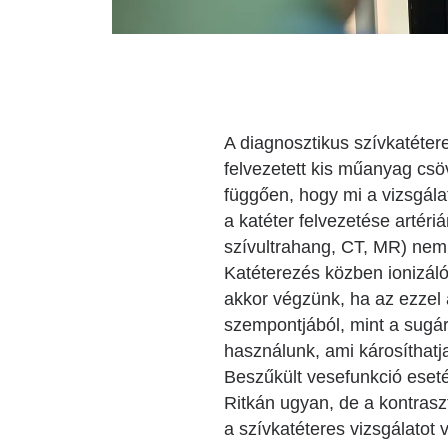
A diagnosztikus szívkatéter
felvezetett kis műanyag csöv
függően, hogy mi a vizsgála
a katéter felvezetése artéri
szívultrahang, CT, MR) nem 
Katéterezés közben ionizáló
akkor végzünk, ha az ezzel 
szempontjából, mint a sugár
használunk, ami károsíthatja
Beszűkült vesefunkció eset
Ritkán ugyan, de a kontrasz
a szívkatéteres vizsgálatot 