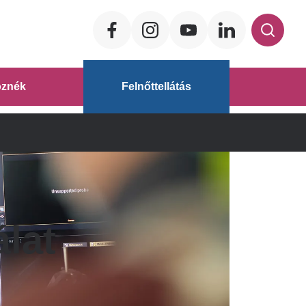
Social
ég
znék
Felnőttellátás
áz
álat