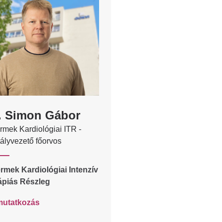
. Simon Gábor
rmek Kardiológiai ITR -
ályvezető főorvos
rmek Kardiológiai Intenzív
ápiás Részleg
utatkozás