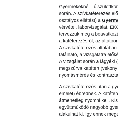
Gyermekeknél - újszülöttkor
során. A szívkatéterezés el
osztályos ellátást) a
Gyerme
vérvétel, laborvizsgálat, E
tervezzük meg a beavatkozás
a katéterezésről, az altatóo
A szívkatéterezés általában a
található, a vizsgálatra elő
A vizsgálat során a lágyéki (
megszúrva katétert (vékony
nyomásmérés és kontraszta
A szívkatéterezés után a g
emelet) ébrednek. A katétere
átmenetileg nyomni kell. K
együttműködő nagyobb gyer
alakulhat ki, így ennek meg