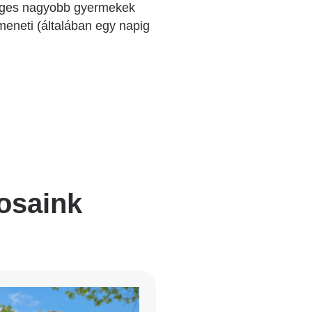
séges nagyobb gyermekek
meneti (általában egy napig
vosaink