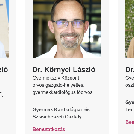
zló
Dr. Környei László
Dr
Gyermekszív Központ
Gye
orvosigazgató-helyettes,
oszt
gyermekkardiológus főorvos
ő,
Gye
Gyermek Kardiológiai- és
Ter
Szívsebészeti Osztály
Bem
Bemutatkozás