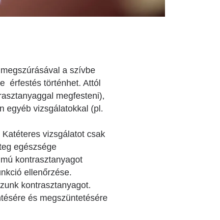
k megszúrásával a szívbe
 érfestés történhet. Attól
trasztanyaggal megfesteni),
n egyéb vizsgálatokkal (pl.
 Katéteres vizsgálatot csak
eteg egészsége
almú kontrasztanyagot
unkció ellenőrzése.
azunk kontrasztanyagot.
kentésére és megszüntetésére