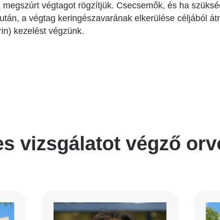
a megszúrt végtagot rögzítjük. Csecsemők, és ha szük
után, a végtag keringészavarának elkerülése céljából át
rin) kezelést végzünk.
es vizsgálatot végző or