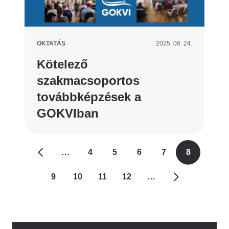
OKTATÁS
2025. 06. 24.
Kötelező
szakmacsoportos
továbbképzések a
GOKVIban
Oldalszámozás
…
4
5
6
7
8
Oldal
Oldal
Oldal
Oldal
Jelenlegi
oldal
9
10
11
12
…
Oldal
Oldal
Oldal
Oldal