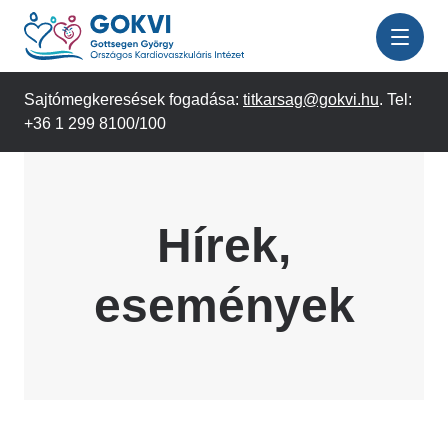
Ugrás
a
tartalomra
Sajtómegkeresések fogadása:
titkarsag@gokvi.hu
. Tel:
+36 1 299 8100/100
Hírek,
események