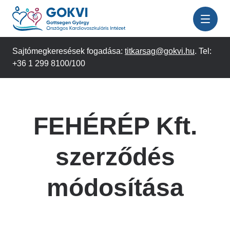
Ugrás
a
tartalomra
Sajtómegkeresések fogadása:
titkarsag@gokvi.hu
. Tel:
+36 1 299 8100/100
FEHÉRÉP Kft.
szerződés
módosítása