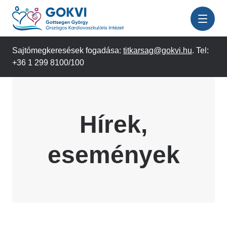
Ugrás
a
tartalomra
Sajtómegkeresések fogadása:
titkarsag@gokvi.hu
. Tel:
+36 1 299 8100/100
Hírek,
események