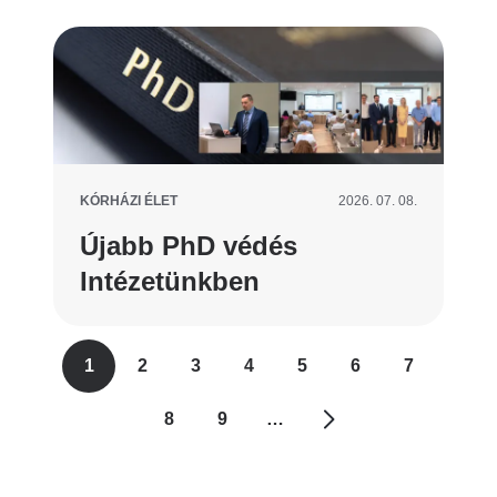
KÓRHÁZI ÉLET
2026. 07. 08.
Újabb PhD védés
Intézetünkben
Oldalszámozás
1
2
3
4
5
6
7
Jelenlegi
Oldal
Oldal
Oldal
Oldal
Oldal
Oldal
oldal
8
9
…
Oldal
Oldal